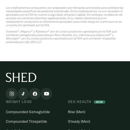
Los medicamentos compuestos son preparados por farmacias autorizadas para satisfacer las
necesidades específicas de pacientes individuales. Estos medicamentos no son revisados ni
aprobados por la FDA en cuanto a seguridad, eficacia o calidad. Sin embargo, se elaboran de
acuerdo con estrictas directrices reglamentarias. Si su médico determina que un
medicamento compuesto es clínicamente apropiado para usted, tenga en cuenta que no es
un producto aprobado por la FDA.
®
®
®
Ozempic
, Wegovy
y Rybelsus
son los únicos productos aprobados por la FDA que
®
contienen semaglutida producida por Novo Nordisk, Inc., mientras que Zepbound
y
®
Mounjaro
son los únicos productos aprobados por la FDA que contienen tirzepatida
producida por Lilly USA LLC.
WEIGHT LOSS
SEX HEALTH
NEW
Compounded Semaglutide
Rise (Men)
Compounded Tirzepatide
Steady (Men)