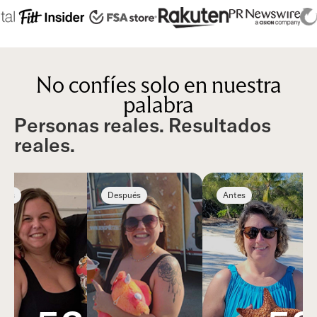
No confíes solo en nuestra
palabra
Personas reales. Resultados
reales.
tes
Después
Antes