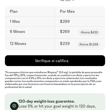
Plan
Por Mes
1 Mes
$299
6 Meses
$269
Ahorra $420
12 Meses
$239
Ahorra $1,248
Verifique si califica
®
*En ensayos clínicos que estudiaron Wegovy
(2.4 mg), la pérdida de peso promedio
fue del 15% y 20%, respectivamente, cuando se combinó con dieta y ejercicio (en
comparación con el 2.4% y 3.1% con dieta y ejercicio solamente). Los resultados
pueden variar. Los medicamentos compuestos no están aprobados por la FDA y son
elaborados por una farmacia con licencia basándose en la prescripción de un
profesional de la salud.
120-day weight-loss guarantee.
Lose 5% or hit your goal weight in 120 days,