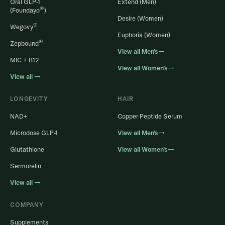
Oral GLP-1
Extend (Men)
®
(Foundayo
)
Desire (Women)
®
Wegovy
Euphoria (Women)
®
Zepbound
View all Men’s→
MIC + B12
View all Women’s→
View all →
LONGEVITY
HAIR
NAD+
Copper Peptide Serum
Microdose GLP-1
View all Men’s→
Glutathione
View all Women’s→
Sermorelin
View all →
COMPANY
Supplements