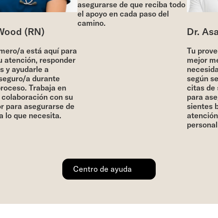
asegurarse de que reciba todo
el apoyo en cada paso del
camino.
Wood (RN)
Dr. Asa
ero/a está aquí para
Tu provee
 atención, responder
mejor me
 y ayudarle a
necesidad
seguro/a durante
según se
roceso. Trabaja en
citas de 
colaboración con su
para aseg
 para asegurarse de
sientes b
 lo que necesita.
atención 
personali
Centro de ayuda