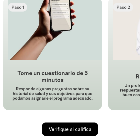
Paso 1
Paso 2
Tome un cuestionario de 5
R
minutos
Un profe
Responda algunas preguntas sobre su
respuestas
historial de salud y sus objetivos para que
buen cand
podamos asignarle el programa adecuado.
Verifique si califica