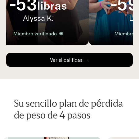
-53
-59
libras
Alyssa K.
Lis
Miembro verificado
Miembro ve
Ver si calificas →
Su sencillo plan de pérdida
de peso de 4 pasos